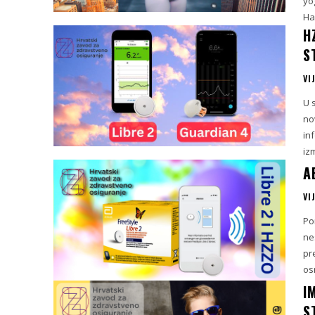
yo
Ha
H
S
VI
U 
no
in
iz
A
VI
Po
ne
pr
os
I
S