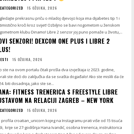
CATEGORIZED
15 OŽUJKA, 2026
gledajte prekrasnu priču o mladoj djevojci koja ima dijabetes tip 1 i
timistično kroči kroz svijet! Ozbiljno se bavi nogometom u ženskom
gometnom klubu Dinamo! Libre 2 senzor joj puno pomaže u životu,...
OVI SENZORI! DEXCOM ONE PLUS I LIBRE 2
LUS!
JESTI
15 OŽUJKA, 2026
o ste na ovom portalu čitali prošla dva izvještaja iz 2023. godine,
rali ste doći do zaključka da se svašta događalo! Ako ste mislili da će
4. biti dosadnija, jako ste se...
ANA: FITNESS TRENERICA S FREESTYLE LIBRE
USTAVOM NA RELACIJI ZAGREB – NEW YORK
CATEGORIZED
15 OŽUJKA, 2026
a profila croatian_unicorn kojeg na Instagramu prati više od 15 tisuća
udi, krije se 27-godišnja Hana Ivandić, osobna trenerica, instruktorica