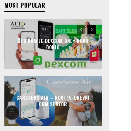
MOST POPULAR
ŠTO NAM JE DEXCOM ONE+ NOVO
DONIO
CARESENS AIR – NOVI 15-DNEVNI
CGM SENZOR