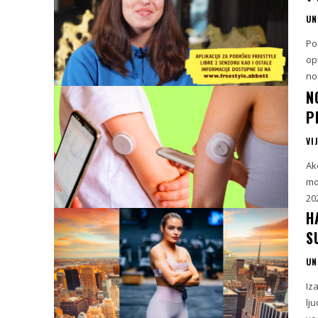
UN
Po
op
no
N
P
VI
Ak
mo
202
H
S
UN
Iz
lj