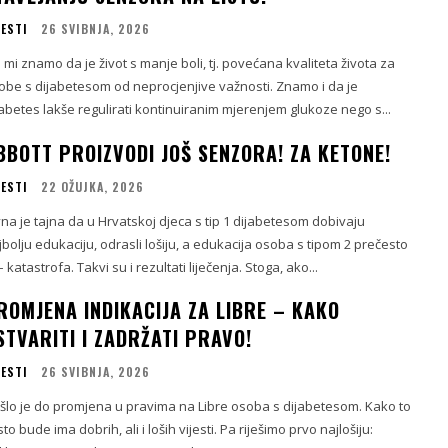
JESTI
26 SVIBNJA, 2026
i mi znamo da je život s manje boli, tj. povećana kvaliteta života za
obe s dijabetesom od neprocjenjive važnosti. Znamo i da je
jabetes lakše regulirati kontinuiranim mjerenjem glukoze nego s...
BBOTT PROIZVODI JOŠ SENZORA! ZA KETONE!
JESTI
22 OŽUJKA, 2026
vna je tajna da u Hrvatskoj djeca s tip 1 dijabetesom dobivaju
jbolju edukaciju, odrasli lošiju, a edukacija osoba s tipom 2 prečesto
– katastrofa. Takvi su i rezultati liječenja. Stoga, ako...
ROMJENA INDIKACIJA ZA LIBRE – KAKO
STVARITI I ZADRŽATI PRAVO!
JESTI
26 SVIBNJA, 2026
šlo je do promjena u pravima na Libre osoba s dijabetesom. Kako to
to bude ima dobrih, ali i loših vijesti. Pa riješimo prvo najlošiju: