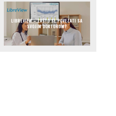
LIBREVIEW – ZAŠTO SE POVEZATI SA
SVOJIM DOKTOROM?