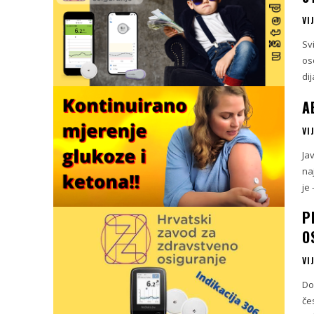
VI
Sv
os
di
A
VI
Ja
na
je 
P
O
VI
Do
čes