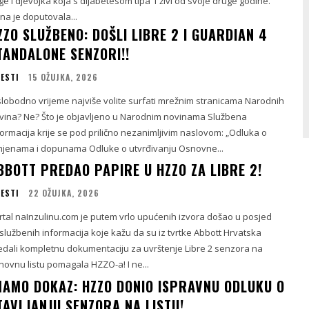
ge i djevojka koja s dijabetesom tipa 1 živi od svoje druge godine.
na je doputovala...
ZZO SLUŽBENO: DOŠLI LIBRE 2 I GUARDIAN 4
TANDALONE SENZORI!!
JESTI
15 OŽUJKA, 2026
slobodno vrijeme najviše volite surfati mrežnim stranicama Narodnih
vina? Ne? Što je objavljeno u Narodnim novinama Službena
formacija krije se pod prilično nezanimljivim naslovom: „Odluka o
mjenama i dopunama Odluke o utvrđivanju Osnovne...
BBOTT PREDAO PAPIRE U HZZO ZA LIBRE 2!
JESTI
22 OŽUJKA, 2026
rtal naInzulinu.com je putem vrlo upućenih izvora došao u posjed
službenih informacija koje kažu da su iz tvrtke Abbott Hrvatska
edali kompletnu dokumentaciju za uvrštenje Libre 2 senzora na
novnu listu pomagala HZZO-a! I ne...
MAMO DOKAZ: HZZO DONIO ISPRAVNU ODLUKU O
TAVLJANJU SENZORA NA LISTU!