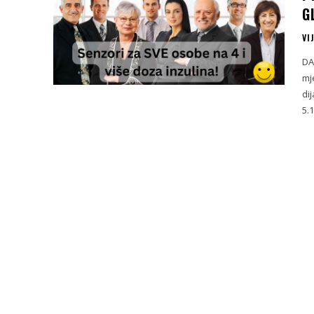
G
VI
DA
mj
di
5.1