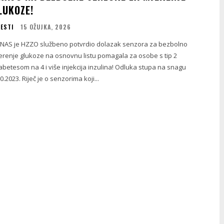
LUKOZE!
JESTI
15 OŽUJKA, 2026
NAS je HZZO službeno potvrdio dolazak senzora za bezbolno
erenje glukoze na osnovnu listu pomagala za osobe s tip 2
jabetesom na 4 i više injekcija inzulina! Odluka stupa na snagu
0.2023. Riječ je o senzorima koji...