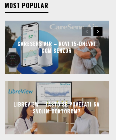
MOST POPULAR
CARESENS AIR – NOVI 15-DNEVNI
CGM SENZOR
LIBREVIEW – ZAŠTO SE POVEZATI SA
SVOJIM DOKTOROM?