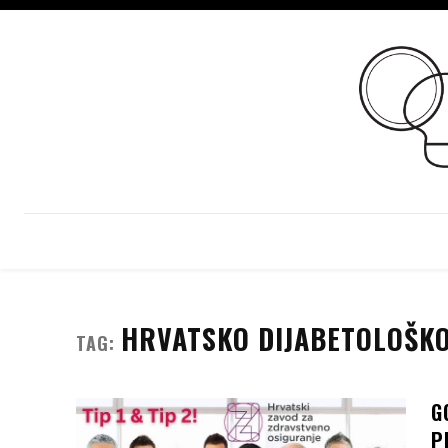
HRVATSKO DIJABETOLOŠK
TAG:
G
P