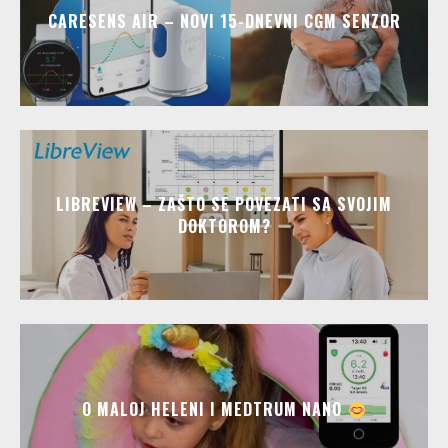
CARESENS AIR – NOVI 15-DNEVNI CGM SENZOR
LIBREVIEW – ZAŠTO SE POVEZATI SA SVOJIM
DOKTOROM?
O MALOJ HELENI I MEDTRUM NANO