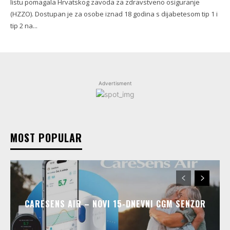
listu pomagala Hrvatskog zavoda za zdravstveno osiguranje
(HZZO). Dostupan je za osobe iznad 18 godina s dijabetesom tip 1 i
tip 2 na...
Advertisment
MOST POPULAR
CARESENS AIR – NOVI 15-DNEVNI CGM SENZOR