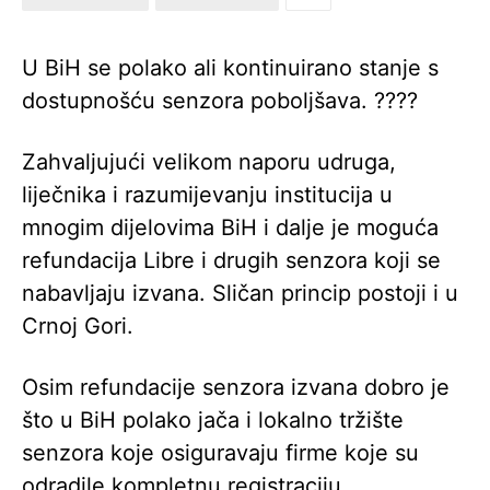
U BiH se polako ali kontinuirano stanje s
dostupnošću senzora poboljšava. ????
Zahvaljujući velikom naporu udruga,
liječnika i razumijevanju institucija u
mnogim dijelovima BiH i dalje je moguća
refundacija Libre i drugih senzora koji se
nabavljaju izvana. Sličan princip postoji i u
Crnoj Gori.
Osim refundacije senzora izvana dobro je
što u BiH polako jača i lokalno tržište
senzora koje osiguravaju firme koje su
odradile kompletnu registraciju,