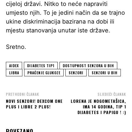
cijeloj državi. Nitko to neće napraviti
umjesto njih. To je jedini način da se trajno
ukine diskriminacija bazirana na dobi ili
mjestu stanovanja unutar iste države.
Sretno.
AIDEX
DIJABETES TIP1
DOSTUPNOST SENZORA U BIH
LIBRA
PRAĆENJE GLUKOZE
SENZORI
SENZORI U BIH
PRETHODNI ČLANAK
SLJEDEĆI ČLANAK
NOVI SENZORI! DEXCOM ONE
LORENA JE NOGOMETAŠICA,
PLUS I LIBRE 2 PLUS!
IMA 14 GODINA, TIP 1
DIJABETES I PAPIGU ! :)
POVEZANO