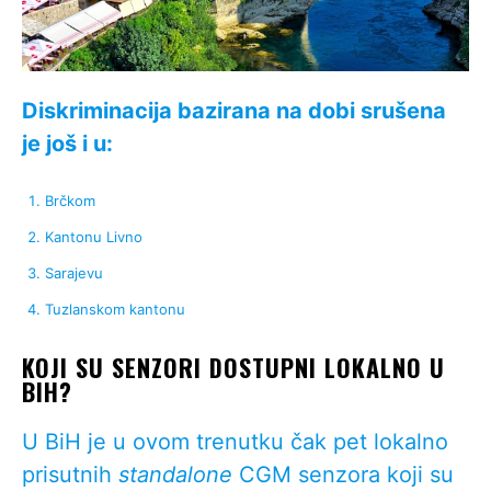
Diskriminacija bazirana na dobi srušena
je još i u:
Brčkom
Kantonu Livno
Sarajevu
Tuzlanskom kantonu
KOJI SU SENZORI DOSTUPNI LOKALNO U
BIH?
U BiH je u ovom trenutku čak pet lokalno
prisutnih
standalone
CGM senzora koji su