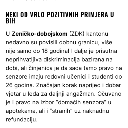
NEKI OD VRLO POZITIVNIH PRIMJERA U
BIH
U
Zeničko-dobojskom
(ZDK) kantonu
nedavno su povisili dobnu granicu, više
nije samo do 18 godina! I dalje je prisutna
neprihvatljiva diskriminacija bazirana na
dobi, ali činjenica je da sada tamo pravo na
senzore imaju redovni učenici i studenti do
26 godina. Značajan korak naprijed i dobar
vjetar u leđa za daljnji angažman. Očuvano
je i pravo na izbor “domaćih senzora” u
apotekama, ali i “stranih” uz naknadnu
refundaciju.